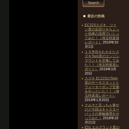
最近の投稿
EC22Sスズキ ツイ
ン君の足回りをちょっ
と他車の流用でいじっ
てみた！（埼玉特派員
レポート）
2019年10
月1日
１５年目をむかえたス
ズキTwin君のエンジン
マウントを交換してみ
た！！（埼玉特派員レ
ポート）
2019年3月
20日
スズキ EC22SのTwin
君のサーモスタットと
ウォーターポンプ交換
をやっといた！！（埼
玉特派員レポート）
2019年1月20日
クルマと言っちゃ車や
けど今回はキャスター
バックの車輪修理をや
ってみた！
2018年10
月21日
E51 エルグランド君の