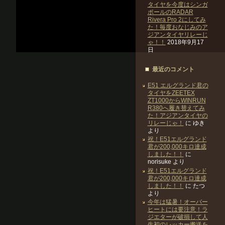
タイヤを今度はシンガ
ポールのRADAR
Rivera Pro 2にしてみ
た！毎度おなじみのア
ジアンタイヤリレーじ
ゃ！！
2018年9月17
日
最近のコメント
E51 エルグランド君の
タイヤをZEETEX
ZT1000からWINRUN
R380へ履き替えてみ
た！アジアンタイヤの
リレーじゃ！
に
ゆき
より
祝！E51エルグランド
君が200,000キロ達成
しました！！
に
norisuke
より
祝！E51エルグランド
君が200,000キロ達成
しました！！
に
たつ
より
今年は猛暑！オーバー
ヒートには要注意！ラ
ジエターが破損して人
生初のレッカー搬送を