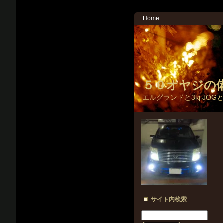
Home
５０オヤジの
エルグランドと3kj JOG
サイト内検索