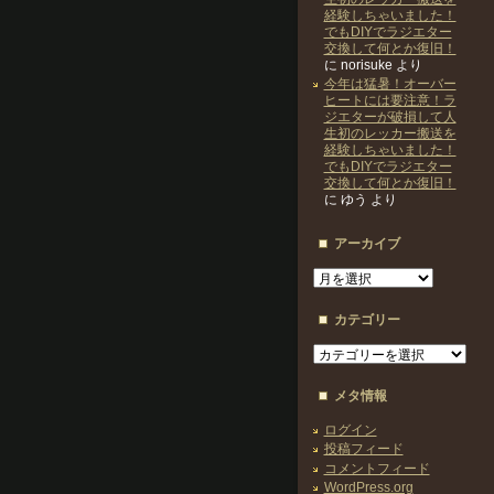
経験しちゃいました！
でもDIYでラジエター
交換して何とか復旧！
に
norisuke
より
今年は猛暑！オーバー
ヒートには要注意！ラ
ジエターが破損して人
生初のレッカー搬送を
経験しちゃいました！
でもDIYでラジエター
交換して何とか復旧！
に
ゆう
より
アーカイブ
ア
ー
カ
カテゴリー
イ
ブ
カ
テ
ゴ
メタ情報
リ
ー
ログイン
投稿フィード
コメントフィード
WordPress.org