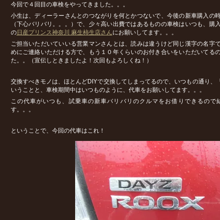
今回で４回目の車検をやってきました。。。
小生は、ディーラーさんとのつながりを何とかつないで、今後の新車購入の
（下心バリバリ。。。）で、少々高い出費ではあるものの車検はいつも、購
の
日産プリンス神奈川 麻生柿生店さん
にお願いしてます。。。
ご担当いただいていいる営業マンさんとは、読みは違うけど同じ漢字の名字
めにご連絡いただける方で、もう１０年くらいのお付き合いをいただいてる
た。。（宣伝しときましたよ！次回もよろしくね！）
交換すべきモノは、ほとんどDIYで交換してしまってるので、いつもの通り、
いうことと、車検期間中はいつものように、代車をお願いしてます。。。
この代車がいつも、試乗車の新車バリバリのクルマをお借りできるので
す。。。
ということで、今回の代車はこれ！