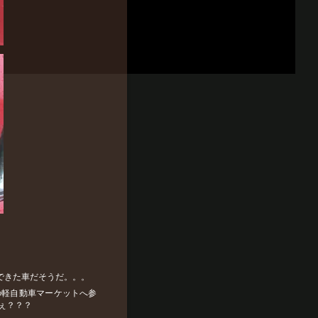
できた車だそうだ。。。
巨頭の軽自動車マーケットへ参
ぇ？？？