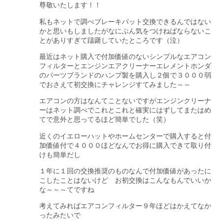
尊敬いたします！！
私もネットで調べブレーキパット交換できるんではない
かと思いもしましたがなにぶん気をつけねばならないこ
とがありすぎて躊躇していたところです（泣）
最近はネット購入で付加価値のないシンプルなエアコン
フィルターとエンジンエアクリーナーエレメントホンダ
のパーツブランドのハンプ製を購入し２個で３０００弱
でおさえて初交換にチャレンジすてみました～～
エアコンの方はなんてことないですがエンジンクリーナ
ーはネット調べでこれとこれと確実にはずしてまたはめ
てで意外と思ってるほど簡単でした（笑）
近くのイエローハットやホームセンターで購入すると付
加価値付で４０００ほどなんでお得に購入できて取り付
けも簡単だし
１年に１回の交換推奨のものなんで付加価値があったに
こしたことはないけど お初交換はこんなもんでいいか
な～～～てですね
考えてみればエアコンフィルター９年ほどはかえてなか
ったみたいで