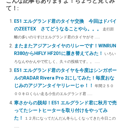
こんな記事もありますよ！ちょっと見てみ
o
e
er
て！:
k
E51 エルグランド君のタイヤ交換 今回はドバイ
のZEETEX さてどうなることやら。。。
走行距
離の多いのりすけエルグランド君のタイヤがそ ......
またまたアジアンタイヤのリレーです！WINRUN
R380からHIFLY HF201に履き替えてみた！
いろい
ろなんやかんやで忙しく、久々の投稿です。。 ......
E51 エルグランド君のタイヤを今度はシンガポー
ルのRADAR Rivera Pro 2にしてみた！毎度おな
じみのアジアンタイヤリレーじゃ！！
年間２５０
００キロくらい走る小生のエルグランド君 ......
寒さからの脱却！E51 エルグランド君に秋月で売
ってたシートヒーターを取り付けをやってみ
た！
１２月になってだんだん冬らしくなってきた今日この
......