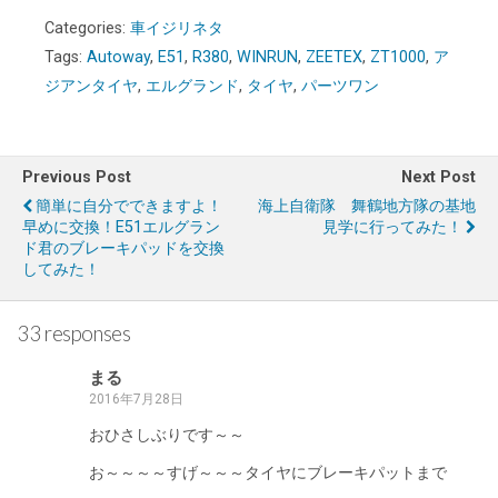
Categories:
車イジリネタ
Tags:
Autoway
,
E51
,
R380
,
WINRUN
,
ZEETEX
,
ZT1000
,
ア
ジアンタイヤ
,
エルグランド
,
タイヤ
,
パーツワン
Previous Post
Next Post
簡単に自分でできますよ！
海上自衛隊 舞鶴地方隊の基地
早めに交換！E51エルグラン
見学に行ってみた！
ド君のブレーキパッドを交換
してみた！
33 responses
まる
2016年7月28日
おひさしぶりです～～
お～～～～すげ～～～タイヤにブレーキパットまで