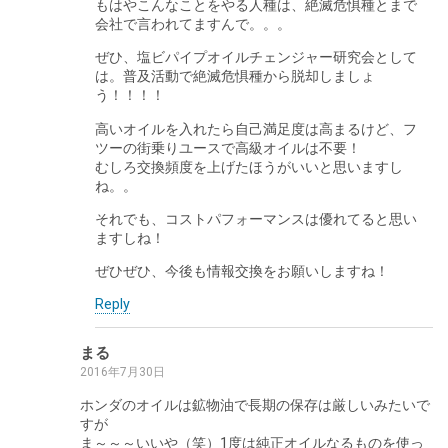
もはやこんなことをやる人種は、絶滅危惧種とまで
会社で言われてますんで。。。
ぜひ、塩ビパイプオイルチェンジャー研究会として
は。普及活動で絶滅危惧種から脱却しましょ
う！！！！
高いオイルを入れたら自己満足度は高まるけど、フ
ツーの街乗りユースで高級オイルは不要！
むしろ交換頻度を上げたほうがいいと思いますし
ね。。
それでも、コストパフォーマンスは優れてると思い
ますしね！
ぜひぜひ、今後も情報交換をお願いしますね！
Reply
まる
2016年7月30日
ホンダのオイルは鉱物油で長期の保存は厳しいみたいで
すが
ま～～～いいや（笑）1度は純正オイルなるものを使っ