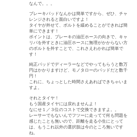
なんで。。。
ブレーキパッドなんかは簡単ですから、ぜひ、チャ
レンジされると面白いですよ！
タイヤが外せて、ボルトを緩めることができれば簡
単にできます！
ポイントは、ブレーキの油圧ホースの向きで、キャ
リパを外すときに油圧ホースに無理がかからない方
のボルトを外すことで、これさえわかれば簡単で
す！
純正パッドでディーラーなどでやってもらうと数万
円はかかりますけど、モノタローのパッドだと数千
円！
これに、ちょっとした時間さえあればできちゃいま
すよ。
それとタイヤ！
もう国産タイヤには戻れませんよ！
なにせ１／３位のコストで交換できますよ。。
レーサーでもないんでフツーに走ってて何も問題を
感じたことも無いので、距離を走る小生にとって
は、もうこれ以外の選択肢は今のところ無いです
ね。