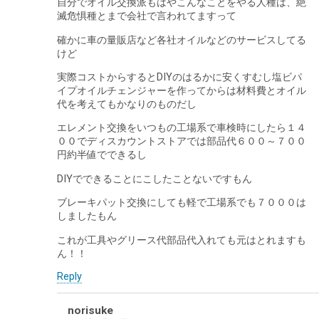
自分でオイル交換派もはやこんなことをやる人種は、絶
滅危惧種とまで会社で言われてますって
確かに車の量販店など各社オイルなどのサービスしてる
けど
実際コストからするとDIYのはるかに安くすむし塩ビパ
イプオイルチェンジャーを作ってからは材料費とオイル
代を考えてもかなりのものだし
エレメント交換をいつもの工場系で車検時にしたら１４
００でディスカウントストアでは部品代６００～７００
円約半値でできるし
DIYでできることにこしたことないですもん
ブレーキパット交換にしても軽で工場系でも７０００は
しましたもん
これが工具やグリース代部品代入れても元はとれますも
ん！！
Reply
norisuke