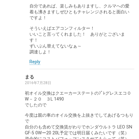
自分であれば、楽しみもありますし、クルマへの愛
着も沸きますしぜひともチャレンジされると面白い
ですよ！
そういえばエアコンフィルター！
いいこと言ってくれました！ ありがとございま
す！
ずいぶん替えてないなぁ～
調達しよ！
Reply
まる
2016年7月28日
初オイル交換はクエーカーステートのﾌﾟﾚグレスエコ０
W－２０ ３L 1490
でしたので
今度は親の車のオイル交換を上抜きでしてあげるつもり
で
自分のも含めて交換賃がわりでホンダウルトラ LEO SN
GF-5 0Wー20 20L予定では明日届くみたいです（笑）
資金的にコストパフォ－マンスさせてもらって（笑）