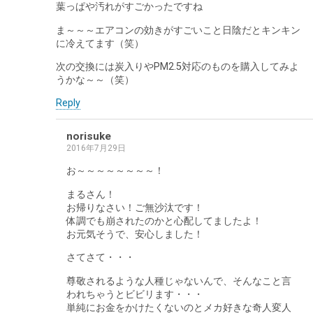
葉っぱや汚れがすごかったですね
ま～～～エアコンの効きがすごいこと日陰だとキンキン
に冷えてます（笑）
次の交換には炭入りやPM2.5対応のものを購入してみよ
うかな～～（笑）
Reply
norisuke
2016年7月29日
お～～～～～～～～！
まるさん！
お帰りなさい！ご無沙汰です！
体調でも崩されたのかと心配してましたよ！
お元気そうで、安心しました！
さてさて・・・
尊敬されるような人種じゃないんで、そんなこと言
われちゃうとビビリます・・・
単純にお金をかけたくないのとメカ好きな奇人変人