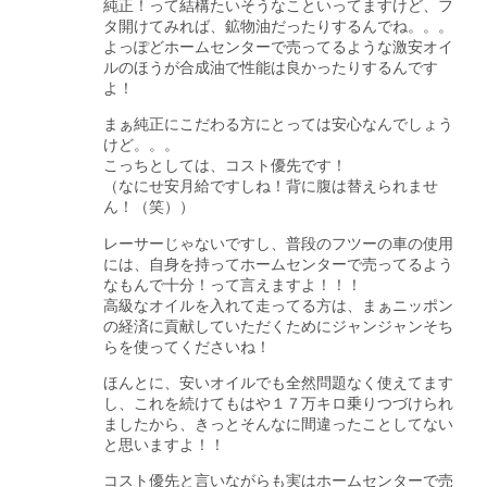
純正！って結構たいそうなこといってますけど、フ
タ開けてみれば、鉱物油だったりするんでね。。。
よっぽどホームセンターで売ってるような激安オイ
ルのほうが合成油で性能は良かったりするんです
よ！
まぁ純正にこだわる方にとっては安心なんでしょう
けど。。。
こっちとしては、コスト優先です！
（なにせ安月給ですしね！背に腹は替えられませ
ん！（笑））
レーサーじゃないですし、普段のフツーの車の使用
には、自身を持ってホームセンターで売ってるよう
なもんで十分！って言えますよ！！！
高級なオイルを入れて走ってる方は、まぁニッポン
の経済に貢献していただくためにジャンジャンそち
らを使ってくださいね！
ほんとに、安いオイルでも全然問題なく使えてます
し、これを続けてもはや１７万キロ乗りつづけられ
ましたから、きっとそんなに間違ったことしてない
と思いますよ！！
コスト優先と言いながらも実はホームセンターで売