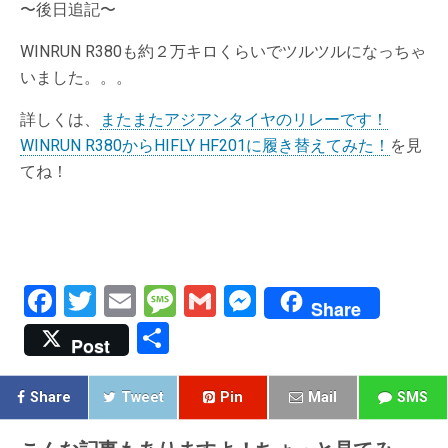
〜後日追記〜
WINRUN R380も約２万キロくらいでツルツルになっちゃ
いました。。。
詳しくは、
またまたアジアンタイヤのリレーです！
WINRUN R380からHIFLY HF201に履き替えてみた！
を見
てね！
F
T
E
M
G
M
Share
a
wi
m
es
m
es
共
Post
ce
tt
ail
s
ail
se
有
b
er
a
n
Share
Tweet
Pin
Mail
SMS
o
g
g