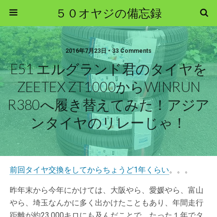
５０オヤジの備忘録
2016年7月23日 • 33 Comments
E51 エルグランド君のタイヤを
ZEETEX ZT1000からWINRUN
R380へ履き替えてみた！アジア
ンタイヤのリレーじゃ！
前回タイヤ交換をしてからちょうど1年くらい
。。。
昨年末から今年にかけては、大阪やら、愛媛やら、富山
やら、埼玉なんかに多く出かけたこともあり、年間走行
距離が約23,000キロにも及んだことで、たった１年でタ