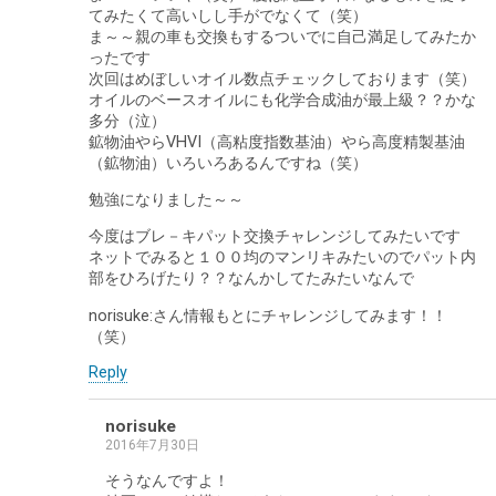
てみたくて高いしし手がでなくて（笑）
ま～～親の車も交換もするついでに自己満足してみたか
ったです
次回はめぼしいオイル数点チェックしております（笑）
オイルのベースオイルにも化学合成油が最上級？？かな
多分（泣）
鉱物油やらVHVI（高粘度指数基油）やら高度精製基油
（鉱物油）いろいろあるんですね（笑）
勉強になりました～～
今度はブレ－キパット交換チャレンジしてみたいです
ネットでみると１００均のマンリキみたいのでパット内
部をひろげたり？？なんかしてたみたいなんで
norisuke:さん情報もとにチャレンジしてみます！！
（笑）
Reply
norisuke
2016年7月30日
そうなんですよ！