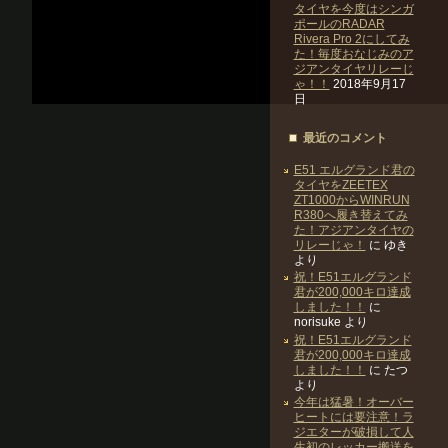
タイヤを今度はシンガ
ポールのRADAR
Rivera Pro 2にしてみ
た！毎度おなじみのア
ジアンタイヤリレーじ
ゃ！！
2018年9月17
日
最近のコメント
E51 エルグランド君の
タイヤをZEETEX
ZT1000からWINRUN
R380へ履き替えてみ
た！アジアンタイヤの
リレーじゃ！
に
ゆき
より
祝！E51エルグランド
君が200,000キロ達成
しました！！
に
norisuke
より
祝！E51エルグランド
君が200,000キロ達成
しました！！
に
たつ
より
今年は猛暑！オーバー
ヒートには要注意！ラ
ジエターが破損して人
生初のレッカー搬送を