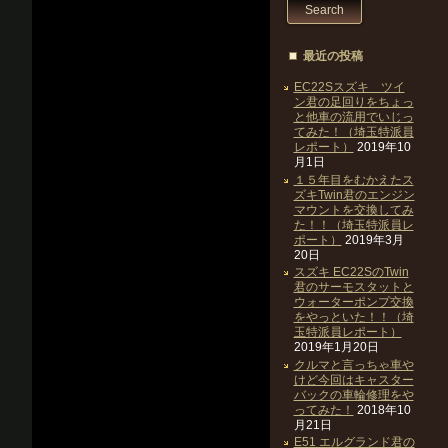
最近の投稿
EC22Sスズキ ツイ
ン君の足回りをちょっ
と他車の流用でいじっ
てみた！（埼玉特派員
レポート）
2019年10
月1日
１５年目をむかえたス
ズキTwin君のエンジン
マウントを交換してみ
た！！（埼玉特派員レ
ポート）
2019年3月
20日
スズキ EC22SのTwin
君のサーモスタットと
ウォーターポンプ交換
をやっといた！！（埼
玉特派員レポート）
2019年1月20日
クルマと言っちゃ車や
けど今回はキャスター
バックの車輪修理をや
ってみた！
2018年10
月21日
E51 エルグランド君の