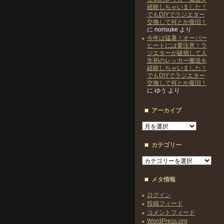
経験しちゃいました！
でもDIYでラジエター
交換して何とか復旧！
に
norisuke
より
今年は猛暑！オーバー
ヒートには要注意！ラ
ジエターが破損して人
生初のレッカー搬送を
経験しちゃいました！
でもDIYでラジエター
交換して何とか復旧！
に
ゆう
より
アーカイブ
ア
ー
カ
カテゴリー
イ
ブ
カ
テ
ゴ
メタ情報
リ
ー
ログイン
投稿フィード
コメントフィード
WordPress.org