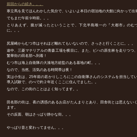
前回からの続き。。。
寒立馬を見てほんわかした気分で、いよいよ本日の宿泊地の大館に向かって出
でもまだ午前９時前。。。
とりあえず、腹が減ったということで、下北半島唯一の『大都市』のむ
に。。。
尻屋崎からむつ市はそれほど離れてもいないので、さっさと行くことに。。。
途中、三菱マテリアルの青森工場を横目に、また、ビハの原生林を走りつつ
繁華街の田名部へ到着！
むつ市は海上自衛隊の大湊地方総監のある基地の町。。。
なので、当然、活気のある時間帯は夜！
実は小生は、25年前の若かりしころにこの自衛隊さんのシステムを担当して
導入試験で、のべで約２年近くここに住んでました。。
なので、この街のことはよく知ってます。。
田名部の街は、夜の誘惑のあるお店がたんまりとあり、田舎街とは思えない
ます。
その反面、朝はさっぱり静かな街。。。
やっぱり昔と変わってません。。。