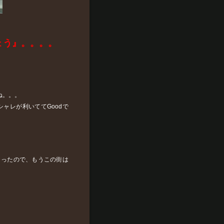
ょう』。。。。
ね。。。
ャレが利いててGoodで
まったので、もうこの街は