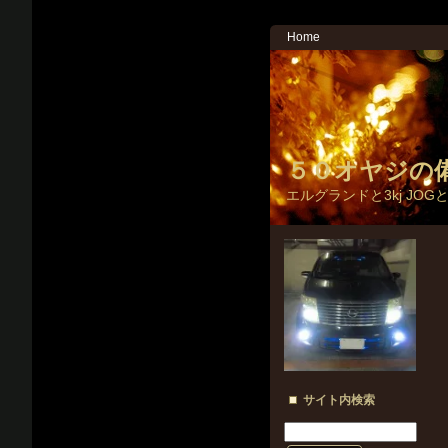
Home
５０オヤジの
エルグランドと3kj JOG
サイト内検索