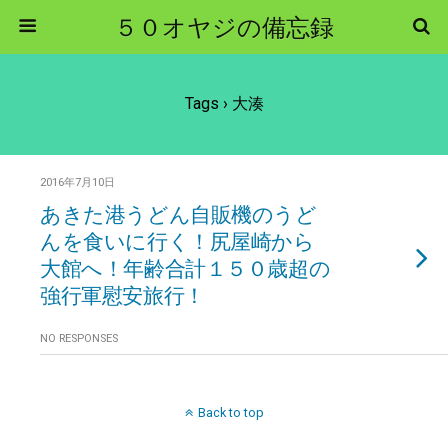
５０オヤジの備忘録
Tags › 大湊
2016年7月10日
あきた港うどん自販機のうど
んを食いに行く！尻屋崎から
大館へ！年齢合計１５０歳超の
強行軍慰安旅行！
NO RESPONSES
Back to top