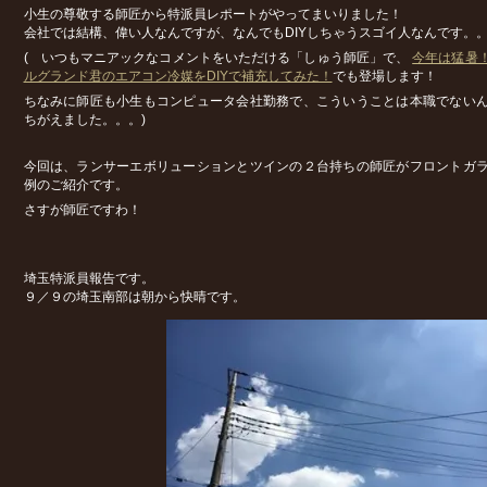
小生の尊敬する師匠から特派員レポートがやってまいりました！
会社では結構、偉い人なんですが、なんでもDIYしちゃうスゴイ人なんです。
( いつもマニアックなコメントをいただける「しゅう師匠」で、
今年は猛暑！
ルグランド君のエアコン冷媒をDIYで補充してみた！
でも登場します！
ちなみに師匠も小生もコンピュータ会社勤務で、こういうことは本職でない
ちがえました。。。)
今回は、ランサーエボリューションとツインの２台持ちの師匠がフロントガ
例のご紹介です。
さすが師匠ですわ！
埼玉特派員報告です。
９／９の埼玉南部は朝から快晴です。