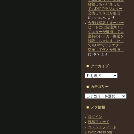
経験しちゃいました！
でもDIYでラジエター
交換して何とか復旧！
に
norisuke
より
今年は猛暑！オーバー
ヒートには要注意！ラ
ジエターが破損して人
生初のレッカー搬送を
経験しちゃいました！
でもDIYでラジエター
交換して何とか復旧！
に
ゆう
より
アーカイブ
ア
ー
カ
カテゴリー
イ
ブ
カ
テ
ゴ
メタ情報
リ
ー
ログイン
投稿フィード
コメントフィード
WordPress.org