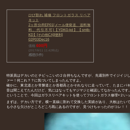
ひび割れ 補修 フロントガラス リペア
キット
2ヶ所分/REP01[メール便発送、送料無
料、代引不可]【YDKG-kd】【smtb-
KD】[その他CA][便利]
02P03Dec16
600円
価格:
(2017/9/11 11:42時点)
感想(5件)
特派員はデカいのとチビっこいの２台持ちなんですが、先週別件でイジイジ
ァー！何これ？？に気づいてしまったんですよ。
確かに、東北道とか常磐道とか首都高とかそれなりに走っていて、たまにパ
音は聞こえてたんだけど、気にはなってもマジマジと確認してなかったんです
ということで、今回はガラスリペアキットを使ってフロントガラス修理×２い
まずは、デカい方です。横一直線に割れて交換した実績があり、大枚はたい
も小さな欠けがところどころ既にあるのですが、見つけちゃったのがコレ！！