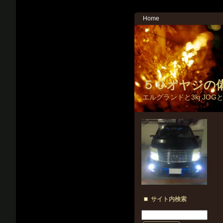
Home
５０オヤジの
エルグランドと3kj JOG
サイト内検索