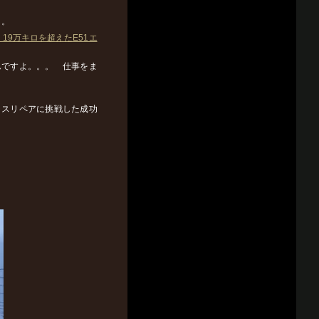
。。
19万キロを超えたE51エ
んですよ。。。 仕事をま
ラスリペアに挑戦した成功