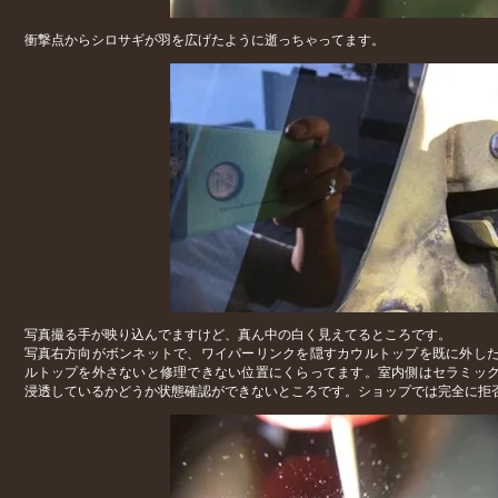
衝撃点からシロサギが羽を広げたように逝っちゃってます。
写真撮る手が映り込んでますけど、真ん中の白く見えてるところです。
写真右方向がボンネットで、ワイパーリンクを隠すカウルトップを既に外し
ルトップを外さないと修理できない位置にくらってます。室内側はセラミッ
浸透しているかどうか状態確認ができないところです。ショップでは完全に拒