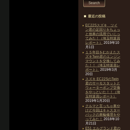
最近の投稿
EC22Sスズキ ツイ
ン君の足回りをちょっ
と他車の流用でいじっ
てみた！（埼玉特派員
レポート）
2019年10
月1日
１５年目をむかえたス
ズキTwin君のエンジン
マウントを交換してみ
た！！（埼玉特派員レ
ポート）
2019年3月
20日
スズキ EC22SのTwin
君のサーモスタットと
ウォーターポンプ交換
をやっといた！！（埼
玉特派員レポート）
2019年1月20日
クルマと言っちゃ車や
けど今回はキャスター
バックの車輪修理をや
ってみた！
2018年10
月21日
E51 エルグランド君の