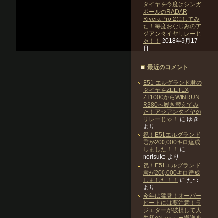
タイヤを今度はシンガ
ポールのRADAR
Rivera Pro 2にしてみ
た！毎度おなじみのア
ジアンタイヤリレーじ
ゃ！！
2018年9月17
日
最近のコメント
E51 エルグランド君の
タイヤをZEETEX
ZT1000からWINRUN
R380へ履き替えてみ
た！アジアンタイヤの
リレーじゃ！
に
ゆき
より
祝！E51エルグランド
君が200,000キロ達成
しました！！
に
norisuke
より
祝！E51エルグランド
君が200,000キロ達成
しました！！
に
たつ
より
今年は猛暑！オーバー
ヒートには要注意！ラ
ジエターが破損して人
生初のレッカー搬送を