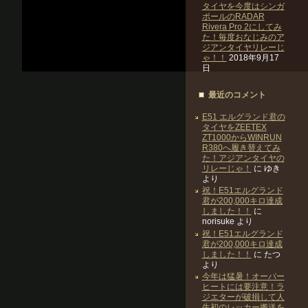
タイヤを今度はシンガ
ポールのRADAR
Rivera Pro 2にしてみ
た！毎度おなじみのア
ジアンタイヤリレーじ
ゃ！！
2018年9月17
日
最近のコメント
E51 エルグランド君の
タイヤをZEETEX
ZT1000からWINRUN
R380へ履き替えてみ
た！アジアンタイヤの
リレーじゃ！
に
ゆき
より
祝！E51エルグランド
君が200,000キロ達成
しました！！
に
norisuke
より
祝！E51エルグランド
君が200,000キロ達成
しました！！
に
たつ
より
今年は猛暑！オーバー
ヒートには要注意！ラ
ジエターが破損して人
生初のレッカー搬送を