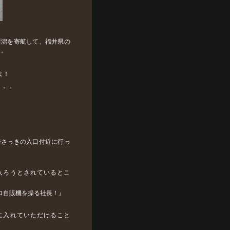
新潟を寄航して、福井県の
。。
よ！
。。。
でさっきの入口付近に行っ
入ろうとされているとこ
ロ自販機を操る社長！』
に入れていただけること