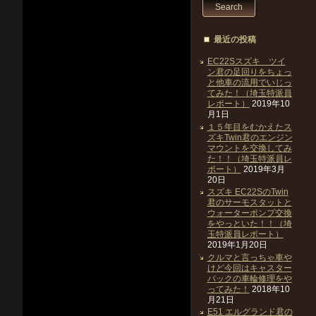
最近の投稿
EC22Sスズキ ツイ
ン君の足回りをちょっ
と他車の流用でいじっ
てみた！（埼玉特派員
レポート）
2019年10
月1日
１５年目をむかえたス
ズキTwin君のエンジン
マウントを交換してみ
た！！（埼玉特派員レ
ポート）
2019年3月
20日
スズキ EC22SのTwin
君のサーモスタットと
ウォーターポンプ交換
をやっといた！！（埼
玉特派員レポート）
2019年1月20日
クルマと言っちゃ車や
けど今回はキャスター
バックの車輪修理をや
ってみた！
2018年10
月21日
E51 エルグランド君の