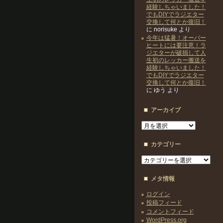
経験しちゃいました！
でもDIYでラジエター
交換して何とか復旧！
に
norisuke
より
今年は猛暑！オーバー
ヒートには要注意！ラ
ジエターが破損して人
生初のレッカー搬送を
経験しちゃいました！
でもDIYでラジエター
交換して何とか復旧！
に
ゆう
より
アーカイブ
ア
ー
カ
カテゴリー
イ
ブ
カ
テ
ゴ
メタ情報
リ
ー
ログイン
投稿フィード
コメントフィード
WordPress.org