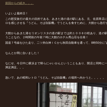
前回からの続き。。。
いよいよ最終日！
この慰安旅行の最大の目的である、あきた港の道の駅にある、元、佐原商店
ロを感じさせる『うどん、そば自販機』でうどんを食すために、大館から急行
大館からあきた港セリオンリスタの道の駅までは約１００キロ程あり、道の
うことなの、２時間前の午前７時に大館のホテル秀山荘を出発！
国道７号線をひた走り、二ツ井白神ＩＣから秋田自動車を通って、8時50分に”
なんとか間に合いました！
なにせ、今日中に横浜まで帰らにゃいかんということもあり、開店と同時に
満足満足。。。
急いで、あの昭和レトロ『うどん、そば自販機』の場所へ向かうと。。。。。