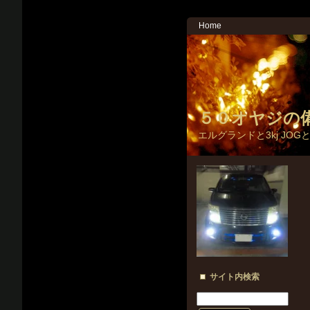
Home
５０オヤジの
エルグランドと3kj JOG
サイト内検索