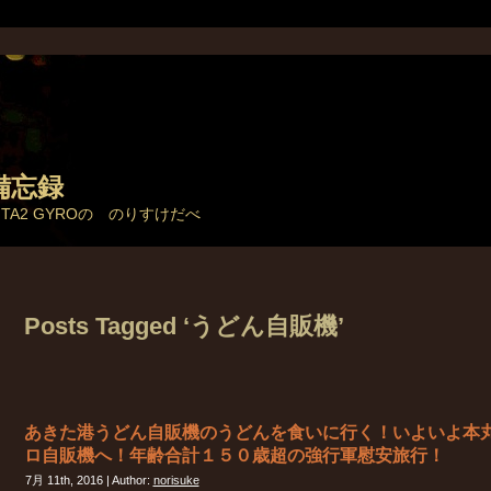
備忘録
とTA2 GYROの のりすけだべ
Posts Tagged ‘うどん自販機’
あきた港うどん自販機のうどんを食いに行く！いよいよ本
ロ自販機へ！年齢合計１５０歳超の強行軍慰安旅行！
7月 11th, 2016 | Author:
norisuke