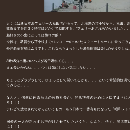
近くには新日本海フェリーの秋田港があって、北海道の苫小牧から、秋田、
敦賀までを約３０時間ほどかけて就航する、”フェリーあざれあ”がいました。
船好きの小生にとっては憧れの的！
今後は、敦賀から苫小牧までバルコニーのついたスウィートルームに乗ってみ
外洋豪華客船はムリでも、これならちょっとした豪華船旅は楽しめそうやしね
8時45分出港のいハズが若干遅れてる。。。
まぁ長いからね。。。少々は気にしない気にしない。。。
ちょっとプラプラして、ひょっとして開いてるかも。。。という希望的観測
てみると。。。
なんと、偶然に佐原商店の佐原社長が、開店準備のために入口でまさに
ろ！！！
テレビで放映されてからというもの、もう日本で一番有名になった『昭和レト
同僚の一人が迷わずお声がけさせていただくと、なんと、快く、開店前
に！！！