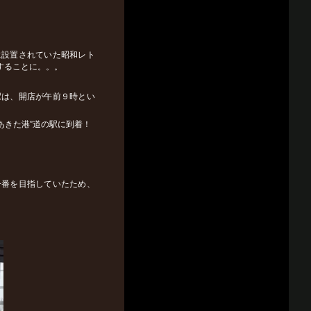
に設置されていた昭和レト
することに。。。
駅は、開店が午前９時とい
あきた港”道の駅に到着！
一番を目指していたため、