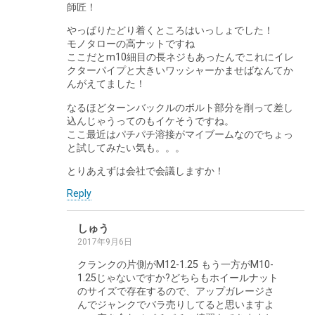
師匠！
やっぱりたどり着くところはいっしょでした！
モノタローの高ナットですね
ここだとm10細目の長ネジもあったんでこれにイレ
クターパイプと大きいワッシャーかませばなんてか
んがえてました！
なるほどターンバックルのボルト部分を削って差し
込んじゃうってのもイケそうですね。
ここ最近はパチパチ溶接がマイブームなのでちょっ
と試してみたい気も。。。
とりあえずは会社で会議しますか！
Reply
しゅう
2017年9月6日
クランクの片側がM12-1.25 もう一方がM10-
1.25じゃないですか?どちらもホイールナット
のサイズで存在するので、アップガレージさ
んでジャンクでバラ売りしてると思いますよ