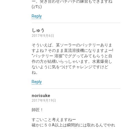
ー。突き合わせパチパチの練習もできますね
(≧∇≦)
Reply
しゅう
2017年9月6日
そういえば、某ソーラーのバッテリーありま
すよね？そのまま直流溶接機になりますよー!
“バッテリー 溶接”でググってみてもらうと自
作の方が結構いらっしゃいます。水素爆発し
ないように気をつけてチャレンジですけど
ね。
Reply
norisuke
2017年9月19日
師匠！
すごいこと考えますねー
確かに５０A以上は瞬間的には取れるんでやれ