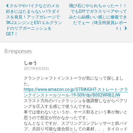
クルマやバイクなどのメカ
飛び石にやられちゃったー！！
好きにはたまらないパラダイ
でもDIYでガラスリペアやって
スを発見！アップガレージで
みたら結構いい感じに修復でき
3KJエンジンとE51エルグラン
たでぇ〜（埼玉特派員レポー
ドのリアガーニッシュを
ト）
GET！
8 responses
しゅう
2017年8月30日
クランクシャフトインストーラが気になって探しまし
た。
https://www.amazon.co.jp/STRAIGHT-ストレート-クラ
ンクインストールツール-19-509/dp/B002WRB2JW
スラスト方向のバックラッシュを微調整しながらベアリ
ングを圧入する感じで使うんですね。
車では使わないというか、ケース割るという事が無いと
思うので想定が付かなかったです。
なんとなくですが、スプリングコンプレッサーと鉄パイ
プ、共回り可能な接合部としての素材、、、タイロッド