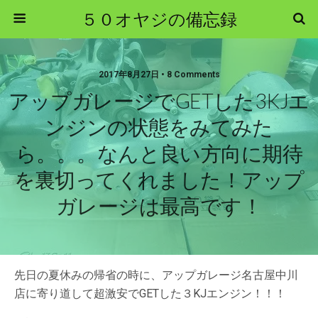
５０オヤジの備忘録
2017年8月27日 • 8 Comments
アップガレージでGETした3KJエ
ンジンの状態をみてみた
ら。。。なんと良い方向に期待
を裏切ってくれました！アップ
ガレージは最高です！
先日の夏休みの帰省の時に、アップガレージ名古屋中川
店に寄り道して超激安でGETした３KJエンジン！！！