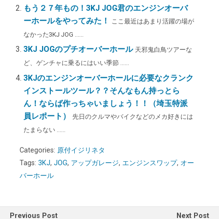
もう２７年もの！3KJ JOG君のエンジンオーバ
ーホールをやってみた！
ここ最近はあまり活躍の場が
なかった3KJ JOG ......
3KJ JOGのプチオーバーホール
天邪鬼白鳥ツアーな
ど、ゲンチャに乗るにはいい季節 ......
3KJのエンジンオーバーホールに必要なクランク
インストールツール？？そんなもん持っとら
ん！ならば作っちゃいましょう！！（埼玉特派
員レポート）
先日のクルマやバイクなどのメカ好きには
たまらない ......
Categories:
原付イジリネタ
Tags:
3KJ
,
JOG
,
アップガレージ
,
エンジンスワップ
,
オー
バーホール
Previous Post
Next Post