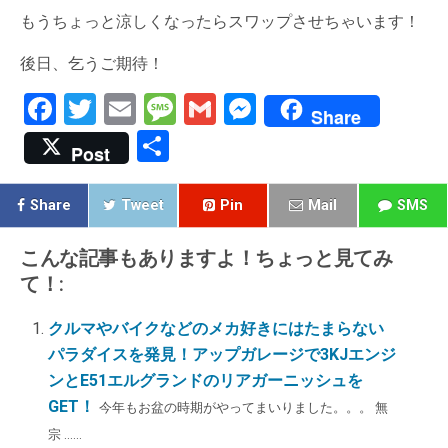
もうちょっと涼しくなったらスワップさせちゃいます！
後日、乞うご期待！
F
T
E
M
G
M
Share
a
wi
m
es
m
es
共
Post
ce
tt
ail
s
ail
se
有
b
er
a
n
Share
Tweet
Pin
Mail
SMS
o
g
g
こんな記事もありますよ！ちょっと見てみ
o
e
er
て！:
k
クルマやバイクなどのメカ好きにはたまらない
パラダイスを発見！アップガレージで3KJエンジ
ンとE51エルグランドのリアガーニッシュを
GET！
今年もお盆の時期がやってまいりました。。。 無
宗 ......