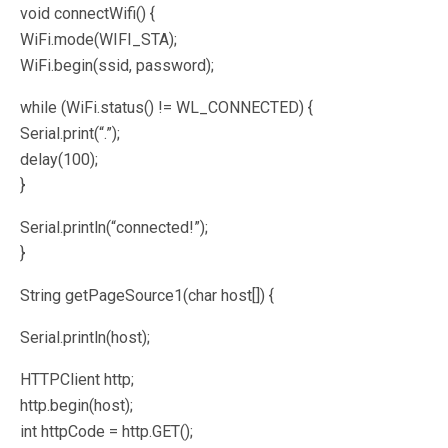
void connectWifi() {
WiFi.mode(WIFI_STA);
WiFi.begin(ssid, password);
while (WiFi.status() != WL_CONNECTED) {
Serial.print(“.”);
delay(100);
}
Serial.println(“connected!”);
}
String getPageSource1(char host[]) {
Serial.println(host);
HTTPClient http;
http.begin(host);
int httpCode = http.GET();