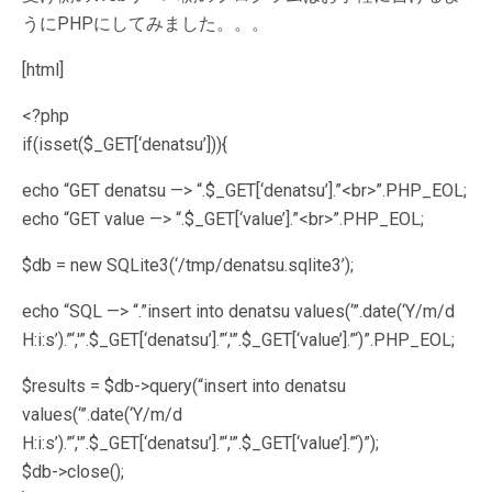
うにPHPにしてみました。。。
[html]
<?php
if(isset($_GET[‘denatsu’])){
echo “GET denatsu —> “.$_GET[‘denatsu’].”<br>”.PHP_EOL;
echo “GET value —> “.$_GET[‘value’].”<br>”.PHP_EOL;
$db = new SQLite3(‘/tmp/denatsu.sqlite3’);
echo “SQL —> “.”insert into denatsu values(‘”.date(‘Y/m/d
H:i:s’).”‘,'”.$_GET[‘denatsu’].”‘,'”.$_GET[‘value’].”‘)”.PHP_EOL;
$results = $db->query(“insert into denatsu
values(‘”.date(‘Y/m/d
H:i:s’).”‘,'”.$_GET[‘denatsu’].”‘,'”.$_GET[‘value’].”‘)”);
$db->close();