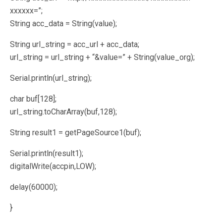
xxxxxx=”;
String acc_data = String(value);
String url_string = acc_url + acc_data;
url_string = url_string + “&value=” + String(value_org);
Serial.println(url_string);
char buf[128];
url_string.toCharArray(buf,128);
String result1 = getPageSource1(buf);
Serial.println(result1);
digitalWrite(accpin,LOW);
delay(60000);
}