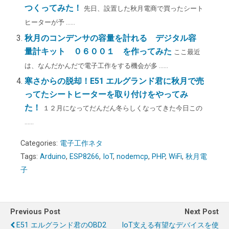
つくってみた！
先日、設置した秋月電商で買ったシート
ヒーターが予 ......
秋月のコンデンサの容量を計れる デジタル容
量計キット ０６００１ を作ってみた
ここ最近
は、なんだかんだで電子工作をする機会が多 ......
寒さからの脱却！E51 エルグランド君に秋月で売
ってたシートヒーターを取り付けをやってみ
た！
１２月になってだんだん冬らしくなってきた今日この
......
Categories:
電子工作ネタ
Tags:
Arduino
,
ESP8266
,
IoT
,
nodemcp
,
PHP
,
WiFi
,
秋月電
子
Previous Post
Next Post
E51 エルグランド君のOBD2
IoT支える有望なデバイスを使