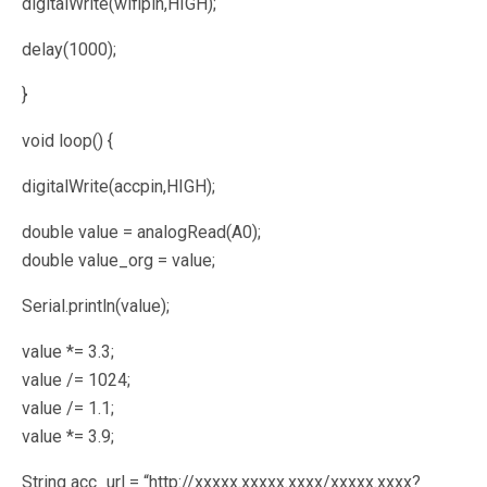
digitalWrite(wifipin,HIGH);
delay(1000);
}
void loop() {
digitalWrite(accpin,HIGH);
double value = analogRead(A0);
double value_org = value;
Serial.println(value);
value *= 3.3;
value /= 1024;
value /= 1.1;
value *= 3.9;
String acc_url = “http://xxxxx.xxxxx.xxxx/xxxxx.xxxx?