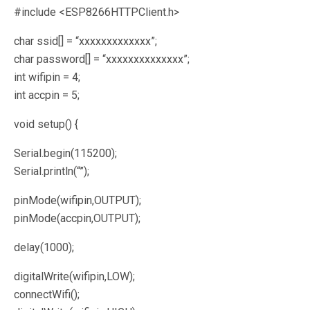
#include <ESP8266HTTPClient.h>
char ssid[] = “xxxxxxxxxxxxx”;
char password[] = “xxxxxxxxxxxxxx”;
int wifipin = 4;
int accpin = 5;
void setup() {
Serial.begin(115200);
Serial.println(“”);
pinMode(wifipin,OUTPUT);
pinMode(accpin,OUTPUT);
delay(1000);
digitalWrite(wifipin,LOW);
connectWifi();