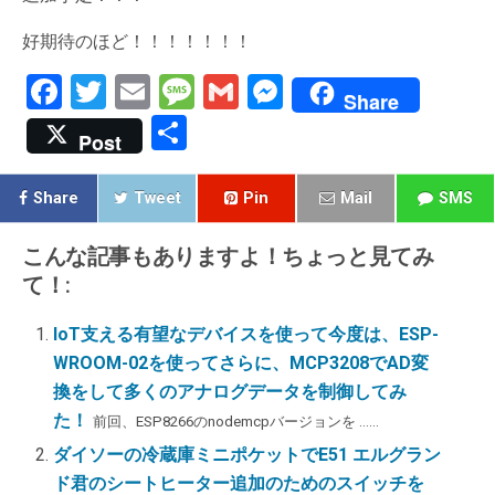
好期待のほど！！！！！！！
F
T
E
M
G
M
Share
a
wi
m
es
m
es
共
Post
ce
tt
ail
s
ail
se
有
b
er
a
n
Share
Tweet
Pin
Mail
SMS
o
g
g
こんな記事もありますよ！ちょっと見てみ
o
e
er
て！:
k
IoT支える有望なデバイスを使って今度は、ESP-
WROOM-02を使ってさらに、MCP3208でAD変
換をして多くのアナログデータを制御してみ
た！
前回、ESP8266のnodemcpバージョンを ......
ダイソーの冷蔵庫ミニポケットでE51 エルグラン
ド君のシートヒーター追加のためのスイッチを