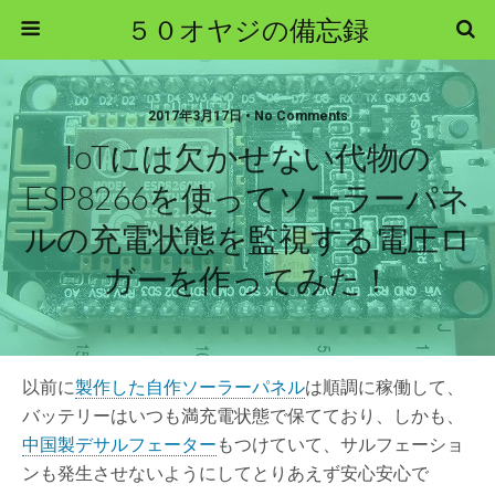
５０オヤジの備忘録
2017年3月17日 • No Comments
IoTには欠かせない代物の
ESP8266を使ってソーラーパネ
ルの充電状態を監視する電圧ロ
ガーを作ってみた！
以前に
製作した自作ソーラーパネル
は順調に稼働して、
バッテリーはいつも満充電状態で保てており、しかも、
中国製デサルフェーター
もつけていて、サルフェーショ
ンも発生させないようにしてとりあえず安心安心で