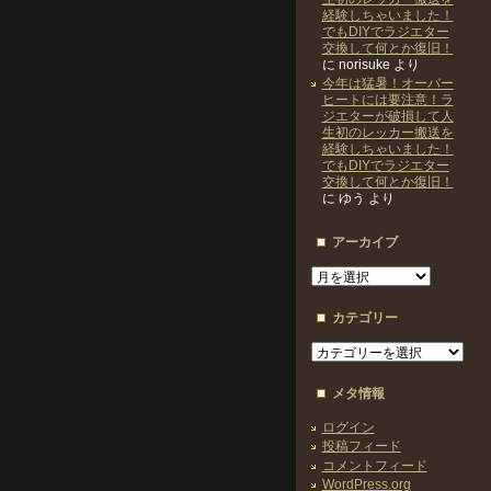
経験しちゃいました！
でもDIYでラジエター
交換して何とか復旧！
に
norisuke
より
今年は猛暑！オーバー
ヒートには要注意！ラ
ジエターが破損して人
生初のレッカー搬送を
経験しちゃいました！
でもDIYでラジエター
交換して何とか復旧！
に
ゆう
より
アーカイブ
ア
ー
カ
カテゴリー
イ
ブ
カ
テ
ゴ
メタ情報
リ
ー
ログイン
投稿フィード
コメントフィード
WordPress.org