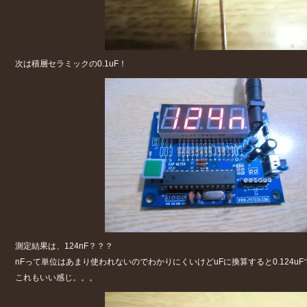
次は積層セラミックの0.1uF！
測定結果は、124nF？？？
nFって単位はあまり使われないのでわかりにくいけどuFに換算すると0.124u
これもいい感じ。。。