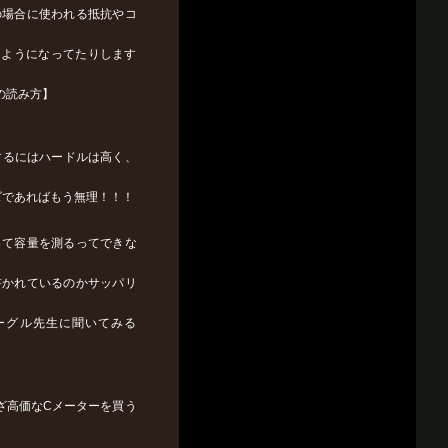
の場合に使われる抵抗やコ
るようになってたりします
の読み方】
するにはハードルは高く、
ズであればもう無理！！！
って容量を測るってできな
書かれているのかサッパリ
ーグル先生に聞いてみる
ざ高価なCメーターを買う