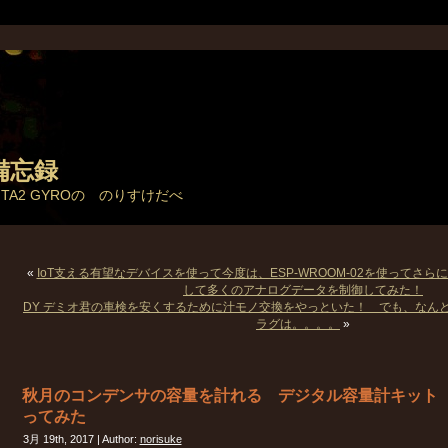
備忘録
とTA2 GYROの のりすけだべ
«
IoT支える有望なデバイスを使って今度は、ESP-WROOM-02を使ってさらに
して多くのアナログデータを制御してみた！
DY デミオ君の車検を安くするために汁モノ交換をやっといた！ でも、なん
ラグは。。。。
»
秋月のコンデンサの容量を計れる デジタル容量計キット
ってみた
3月 19th, 2017 | Author:
norisuke