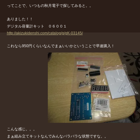
ってことで、いつもの秋月電子で探してみると。。
ありました！！
デジタル容量計キット ０６００１
http://akizukidenshi.com/catalog/g/gK-03145/
これなら950円くらいなんでまぁいいかということで早速購入！
こんな感じ。。。
まぁ組み立てキットなんでみんなバラバラな状態ですな。。