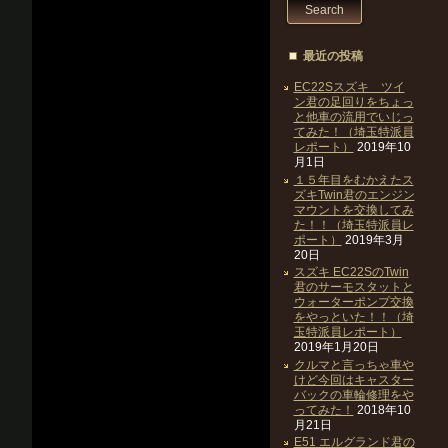
最近の投稿
EC22Sスズキ ツイ
ン君の足回りをちょっ
と他車の流用でいじっ
てみた！（埼玉特派員
レポート）
2019年10
月1日
１５年目をむかえたス
ズキTwin君のエンジン
マウントを交換してみ
た！！（埼玉特派員レ
ポート）
2019年3月
20日
スズキ EC22SのTwin
君のサーモスタットと
ウォーターポンプ交換
をやっといた！！（埼
玉特派員レポート）
2019年1月20日
クルマと言っちゃ車や
けど今回はキャスター
バックの車輪修理をや
ってみた！
2018年10
月21日
E51 エルグランド君の