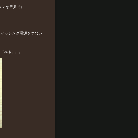
タンを選択です！
のスイッチング電源をつない
してみる。。。