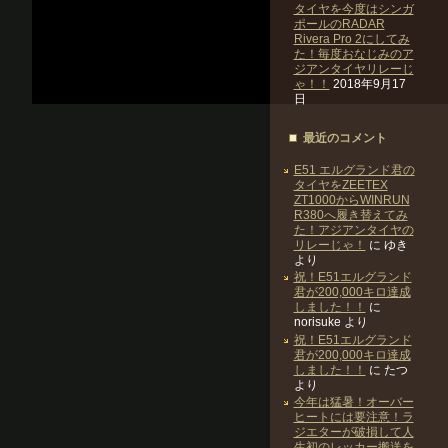
タイヤを今度はシンガ
ポールのRADAR
Rivera Pro 2にしてみ
た！毎度おなじみのア
ジアンタイヤリレーじ
ゃ！！
2018年9月17
日
最近のコメント
E51 エルグランド君の
タイヤをZEETEX
ZT1000からWINRUN
R380へ履き替えてみ
た！アジアンタイヤの
リレーじゃ！
に
ゆき
より
祝！E51エルグランド
君が200,000キロ達成
しました！！
に
norisuke
より
祝！E51エルグランド
君が200,000キロ達成
しました！！
に
たつ
より
今年は猛暑！オーバー
ヒートには要注意！ラ
ジエターが破損して人
生初のレッカー搬送を