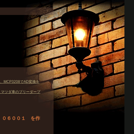
、MCP3208でAD変換を
とマツダ車のブリーダープ
 ０６００１ を作