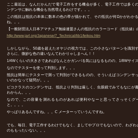
ここ最近は、なんだかんだで電子工作をする機会が多く、電子工作では多く
ンデンサに触れる機会も当然増えるわけです。。。
この抵抗は抵抗の本体に数本の色の帯が描かれて、その抵抗が何Ωかがわか
ね。。。
【一般財団法人日本アマチュア無線連盟さんの抵抗のカラーコード（抵抗値）
http://www.jarl.org/Japanese/7_Technical/lib1/teikou.htm
しかしながら、50歳を超えたオヤジの視力では、この小さなパターンを識別
さらに、微妙な色の違いなんてわかりゃしまへん！！
1/4Wくらいの大きさであればなんとかガンバる気にはなるものの、1/8Wサイ
なのでテスターを使って判別します。。。
抵抗は簡単にテスターで測って判別ができるものの、そういえばコンデンサ
いのかなって疑問が。。。
ピコクラスのコンデンサは、抵抗より判別は厳しく、虫眼鏡でみてもなにが
わからん。。。
なので、この容量を測れるものがあれば便利やなーと思ってさっそくグ
と。。。。
やっぱりあるんですね。。。C メーターっていうんですね。
でも、毎日、電子工作するわけでもなく、ましてやプロでもないので、わざわ
のももったいない。。。