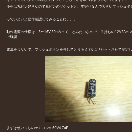
小生は丸ピン好きなので丸ピンのソケットと、年寄りなんで大きいプッシュボ
っでいよいよ動作確認してみることに。。。
動作電源の仕様は、8〜16V 30mAってことみたいなので、手持ちの12V2A
で確認
電源をつないで、プッシュボタンを押してとりあえず0にリセットさせて測定
まずは使い古しのケミコンの50V4.7uF