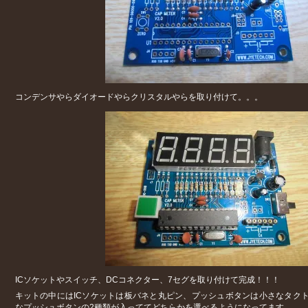
コンデンサやらダイオードやらクリスタルやらを取り付けて。。。
ICソケットやスイッチ、DCコネクター、7セグを取り付けて完成！！！
キットの中にはICソケットは板バネと丸ピン、プッシュボタンは小さなタク
なプッシュボタンの2種類が入っててどちらかを選べるようになってます。。