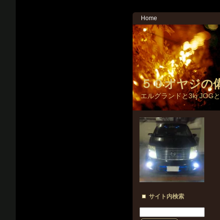
Home
５０オヤジの
エルグランドと3kj JOG
サイト内検索