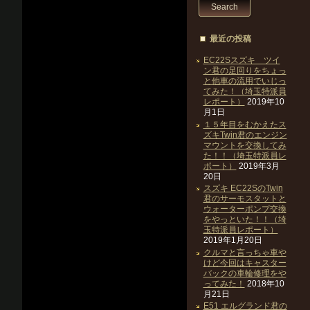
最近の投稿
EC22Sスズキ ツイ
ン君の足回りをちょっ
と他車の流用でいじっ
てみた！（埼玉特派員
レポート）
2019年10
月1日
１５年目をむかえたス
ズキTwin君のエンジン
マウントを交換してみ
た！！（埼玉特派員レ
ポート）
2019年3月
20日
スズキ EC22SのTwin
君のサーモスタットと
ウォーターポンプ交換
をやっといた！！（埼
玉特派員レポート）
2019年1月20日
クルマと言っちゃ車や
けど今回はキャスター
バックの車輪修理をや
ってみた！
2018年10
月21日
E51 エルグランド君の