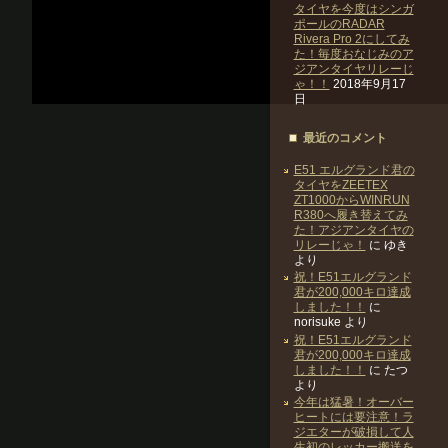
タイヤを今度はシンガ
ポールのRADAR
Rivera Pro 2にしてみ
た！毎度おなじみのア
ジアンタイヤリレーじ
ゃ！！
2018年9月17
日
最近のコメント
E51 エルグランド君の
タイヤをZEETEX
ZT1000からWINRUN
R380へ履き替えてみ
た！アジアンタイヤの
リレーじゃ！
に
ゆき
より
祝！E51エルグランド
君が200,000キロ達成
しました！！
に
norisuke
より
祝！E51エルグランド
君が200,000キロ達成
しました！！
に
たつ
より
今年は猛暑！オーバー
ヒートには要注意！ラ
ジエターが破損して人
生初のレッカー搬送を