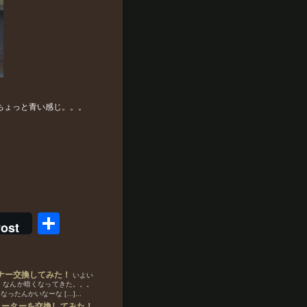
ちょっと青い感じ。。。
共
ost
有
ーナー交換してみた！
いよい
に、なんか暗くなってきた。。。
んかいなーな […]...
ネーターを交換してみた！