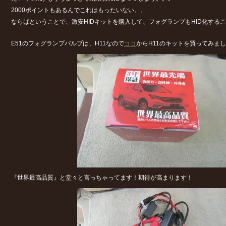
2000ポイントもあるんでこれはもったいない。。
ならばということで、激安HIDキットを購入して、フォグランプもHID化する
E51のフォグランプバルブは、H11なので
ココ
からH11のキットを買ってみま
『世界最高品質』と堂々と言っちゃってます！期待が高まります！