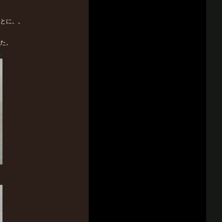
ことに。。
した。