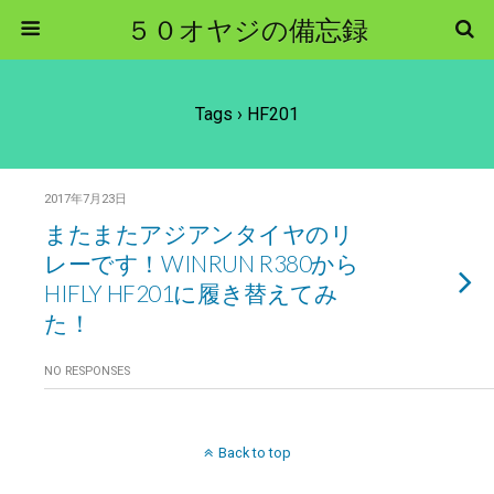
５０オヤジの備忘録
Tags › HF201
2017年7月23日
またまたアジアンタイヤのリ
レーです！WINRUN R380から
HIFLY HF201に履き替えてみ
た！
NO RESPONSES
Back to top