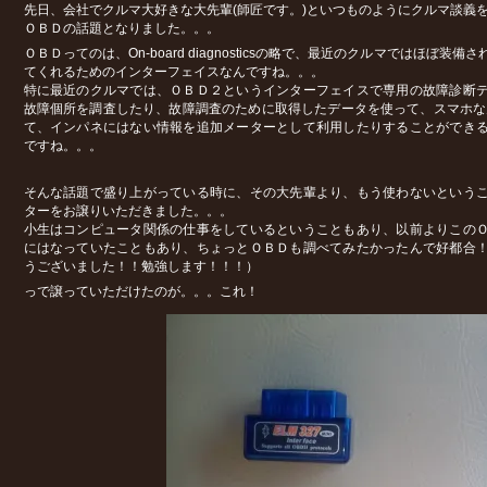
先日、会社でクルマ大好きな大先輩(師匠です。)といつものようにクルマ談義
ＯＢＤの話題となりました。。。
ＯＢＤってのは、On-board diagnosticsの略で、最近のクルマではほぼ装
てくれるためのインターフェイスなんですね。。。
特に最近のクルマでは、ＯＢＤ２というインターフェイスで専用の故障診断
故障個所を調査したり、故障調査のために取得したデータを使って、スマホなんかと
て、インパネにはない情報を追加メーターとして利用したりすることができ
ですね。。。
そんな話題で盛り上がっている時に、その大先輩より、もう使わないという
ターをお譲りいただきました。。。
小生はコンピュータ関係の仕事をしているということもあり、以前よりこの
にはなっていたこともあり、ちょっとＯＢＤも調べてみたかったんで好都合
うございました！！勉強します！！！）
っで譲っていただけたのが。。。これ！