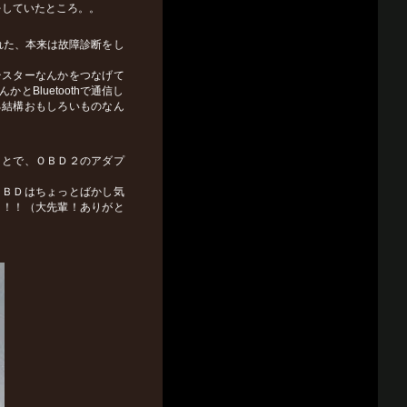
をしていたところ。。
備された、本来は故障診断をし
テスターなんかをつなげて
Bluetoothで通信し
る結構おもしろいものなん
ことで、ＯＢＤ２のアダプ
ＯＢＤはちょっとばかし気
！！！（大先輩！ありがと