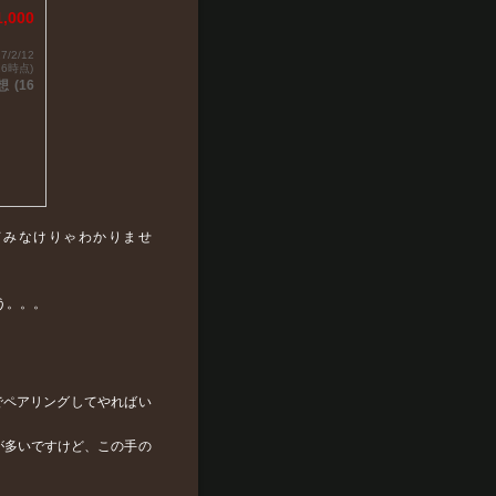
1,000
7/2/12
26時点)
(16
てみなけりゃわかりませ
う。。。
ーでペアリングしてやればい
が多いですけど、この手の