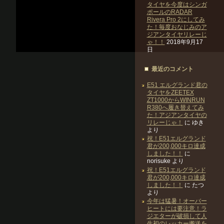
タイヤを今度はシンガ
ポールのRADAR
Rivera Pro 2にしてみ
た！毎度おなじみのア
ジアンタイヤリレーじ
ゃ！！
2018年9月17
日
最近のコメント
E51 エルグランド君の
タイヤをZEETEX
ZT1000からWINRUN
R380へ履き替えてみ
た！アジアンタイヤの
リレーじゃ！
に
ゆき
より
祝！E51エルグランド
君が200,000キロ達成
しました！！
に
norisuke
より
祝！E51エルグランド
君が200,000キロ達成
しました！！
に
たつ
より
今年は猛暑！オーバー
ヒートには要注意！ラ
ジエターが破損して人
生初のレッカー搬送を