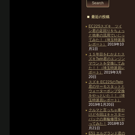
最近の投稿
EC22Sスズキ ツイ
ン君の足回りをちょっ
と他車の流用でいじっ
てみた！（埼玉特派員
レポート）
2019年10
月1日
１５年目をむかえたス
ズキTwin君のエンジン
マウントを交換してみ
た！！（埼玉特派員レ
ポート）
2019年3月
20日
スズキ EC22SのTwin
君のサーモスタットと
ウォーターポンプ交換
をやっといた！！（埼
玉特派員レポート）
2019年1月20日
クルマと言っちゃ車や
けど今回はキャスター
バックの車輪修理をや
ってみた！
2018年10
月21日
E51 エルグランド君の