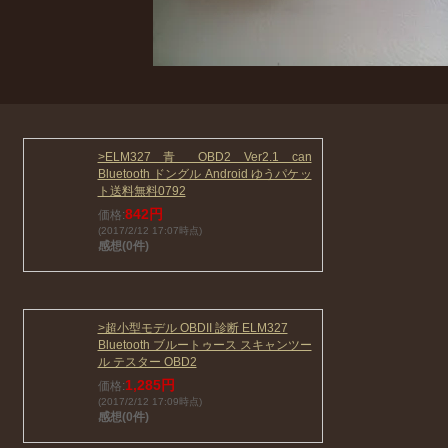
>ELM327 青 OBD2 Ver2.1 can
Bluetooth ドングル Android ゆうパケッ
ト送料無料0792
842円
価格:
(2017/2/12 17:07時点)
感想(0件)
>超小型モデル OBDII 診断 ELM327
Bluetooth ブルートゥース スキャンツー
ル テスター OBD2
1,285円
価格:
(2017/2/12 17:09時点)
感想(0件)