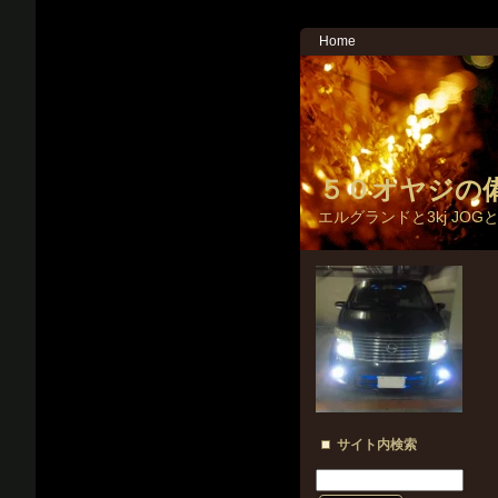
Home
５０オヤジの
エルグランドと3kj JOG
サイト内検索