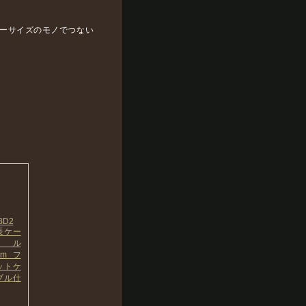
ーサイズのモノでつない
BD2
長ケー
ブル
cm フ
ットケ
ブル仕