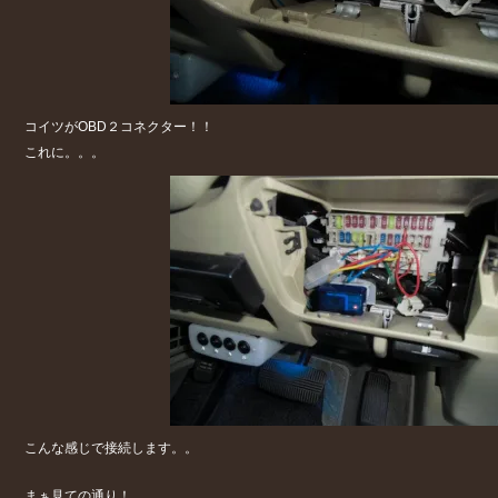
コイツがOBD２コネクター！！
これに。。。
こんな感じで接続します。。
まぁ見ての通り！