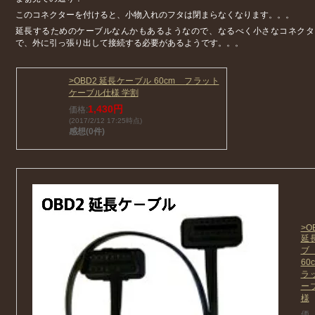
このコネクターを付けると、小物入れのフタは閉まらなくなります。。。
延長するためのケーブルなんかもあるようなので、なるべく小さなコネクタ
で、外に引っ張り出して接続する必要があるようです。。。
>OBD2 延長ケーブル 60cm フラット
ケーブル仕様 学割
1,430円
価格:
(2017/2/12 17:25時点)
感想(0件)
>O
延
60
ラ
ー
様
価