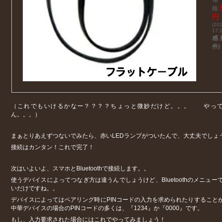
格:
円
(201
17:
感想
件)
（これでもいけるかなー？？？？ちょっと微妙だけど。。。
やっ
ん。。。）
まぁとりあえずつないでみたら、赤いLEDランプがついたんで、大丈夫でしょ
接続はカンタン！これで完了！
次はいよいよ、スマホとBluetoothで接続します。。
使うデバイスによってつなぎ方は違うんでしょうけど、Bluetoothのメニュ
いだけですね。。
デバイスによってはペアリング時にPINコードの入力を求められたりすること
中華デバイスの場合のPINコードの多くは、『1234』か『0000』です。
もし、入力要求された場合にはこれでやってみましょう！