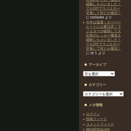
経験しちゃいました！
でもDIYでラジエター
交換して何とか復旧！
に
norisuke
より
今年は猛暑！オーバー
ヒートには要注意！ラ
ジエターが破損して人
生初のレッカー搬送を
経験しちゃいました！
でもDIYでラジエター
交換して何とか復旧！
に
ゆう
より
アーカイブ
ア
ー
カ
カテゴリー
イ
ブ
カ
テ
ゴ
メタ情報
リ
ー
ログイン
投稿フィード
コメントフィード
WordPress.org