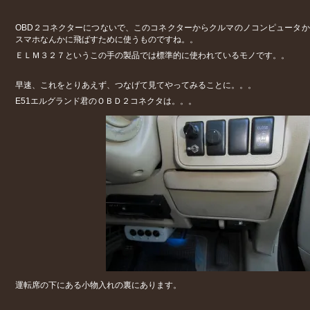
OBD２コネクターにつないで、このコネクターからクルマのノコンピュータからのデ
スマホなんかに飛ばすために使うものですね。。
ＥＬＭ３２７というこの手の製品では標準的に使われているモノです。。
早速、これをとりあえず、つなげて見てやってみることに。。。
E51エルグランド君のＯＢＤ２コネクタは。。。
運転席の下にある小物入れの裏にあります。