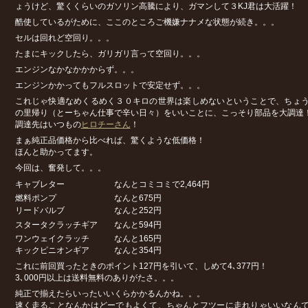
ょうけど、驚くくらいのガソリン高騰により、ガマンして３KJ君は大活躍！
酷使しているがために、ここのところご機嫌ナナメな状態が続き。。。
セルは回れど空回り。。。
たまにキックしたら、ガリガリ言って空回り。。。
エンジンなかなかかからず。。。
エンジンかかってもフルスロットで安定せず。。。
これじゃ快適なめくるめく３０キロの世界は楽しめないということで、ちょ
の里帰り（とーちゃん仕事で辛い日々）をいいことに、こっそり部品を大調達
調達先はいつもの
ヒロチーさん
！
まぁ純正品価格から比べれば、驚くような低価格！
ほんと助かってます。
今回は、奮発して。。。
キャブレター なんとコミコミで2,464円
燃料ポンプ なんと675円
リードバルブ なんと252円
スタータクラッチギア なんと594円
ワンウェイクラッチ なんと165円
キックピニオンギア なんと354円
これに前回買ったときのポイント127円を引いて、しめて4､377円！
3､000円以上は送料無料のありがたさ。。。
純正で揃えたらいったいいくらかかるんかね。。。
速く走ることなんかはどーでもよくて、ちゃんとフツーに走れりゃいいなん