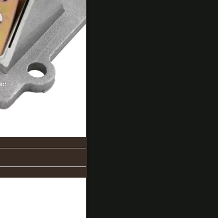
3KJ-
13610-
00 ★
687
価格:
円
(2017/3/26
09:27時点)
感想(0件)