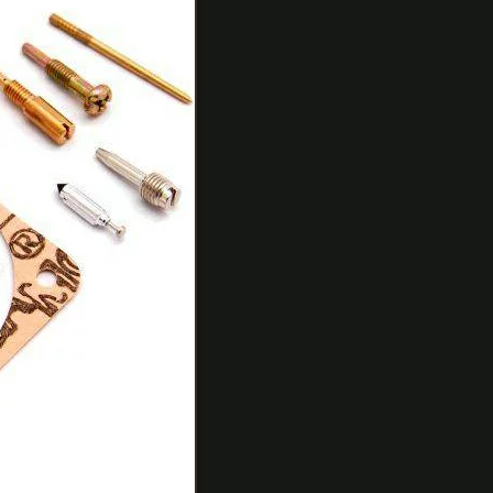
>ヒロチ
ー ジェッ
ト類 キャ
ブレター
メンテナ
ンスキッ
ト JOG
[ジョグ]
(3KJ)
466
価格:
円
(2017/3/26
09:26時点)
感想(1件)