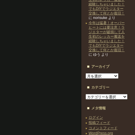
経験しちゃいました！
でもDIYでラジエター
交換して何とか復旧！
に
norisuke
より
今年は猛暑！オーバー
ヒートには要注意！ラ
ジエターが破損して人
生初のレッカー搬送を
経験しちゃいました！
でもDIYでラジエター
交換して何とか復旧！
に
ゆう
より
アーカイブ
ア
ー
カ
カテゴリー
イ
ブ
カ
テ
ゴ
メタ情報
リ
ー
ログイン
投稿フィード
コメントフィード
WordPress.org