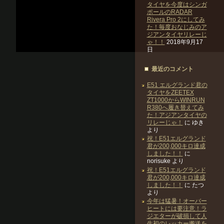
タイヤを今度はシンガ
ポールのRADAR
Rivera Pro 2にしてみ
た！毎度おなじみのア
ジアンタイヤリレーじ
ゃ！！
2018年9月17
日
最近のコメント
E51 エルグランド君の
タイヤをZEETEX
ZT1000からWINRUN
R380へ履き替えてみ
た！アジアンタイヤの
リレーじゃ！
に
ゆき
より
祝！E51エルグランド
君が200,000キロ達成
しました！！
に
norisuke
より
祝！E51エルグランド
君が200,000キロ達成
しました！！
に
たつ
より
今年は猛暑！オーバー
ヒートには要注意！ラ
ジエターが破損して人
生初のレッカー搬送を