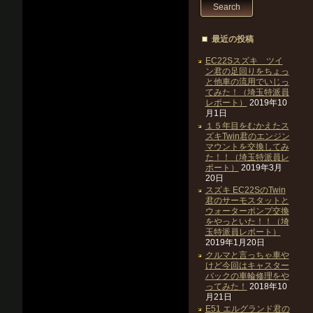
最近の投稿
EC22Sスズキ ツイ
ン君の足回りをちょっ
と他車の流用でいじっ
てみた！（埼玉特派員
レポート）
2019年10
月1日
１５年目をむかえたス
ズキTwin君のエンジン
マウントを交換してみ
た！！（埼玉特派員レ
ポート）
2019年3月
20日
スズキ EC22SのTwin
君のサーモスタットと
ウォーターポンプ交換
をやっといた！！（埼
玉特派員レポート）
2019年1月20日
クルマと言っちゃ車や
けど今回はキャスター
バックの車輪修理をや
ってみた！
2018年10
月21日
E51 エルグランド君の