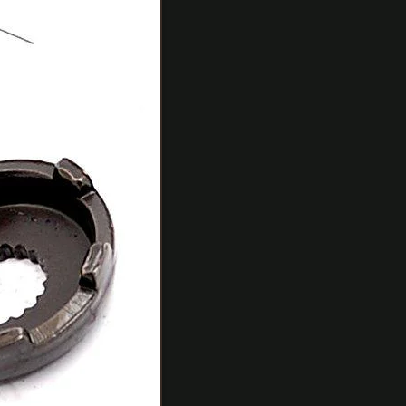
>【即納】
A2272168
ヒロチー
商事 ワン
ウエイ ク
ラツチ
JOG 3KJ
15657-00
47円
価格:
(2017/3/26
09:29時点)
感想(3件)