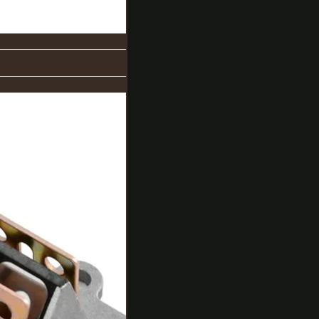
>【即
納】 MT-
0214-
003A1 ヒ
ロチー商
事 メタル
リードバ
ルブ 4枚
タイプ
JOG 3KJ
ジョグ