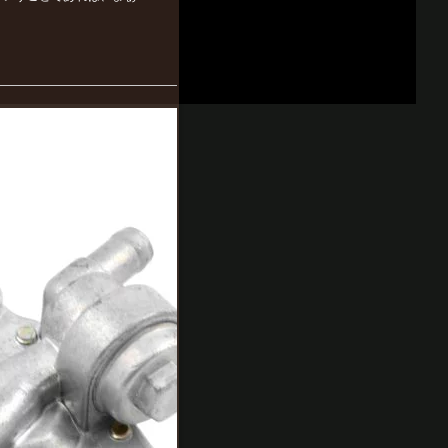
>【即納】 MT-10070123
ヒロチー商事 オイルスイ
ッチ(負圧コック) ジョグ
(3KJ/3RY/3WF/3YJ/3YK)/
アプリオ(4JP/4LV)/ビー
ノ(5AU) 3KJ-24500
893円
価格: