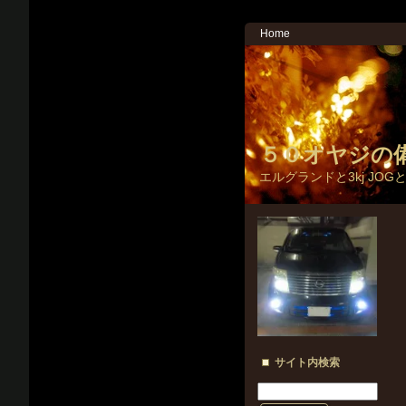
Home
５０オヤジの
エルグランドと3kj JOG
サイト内検索