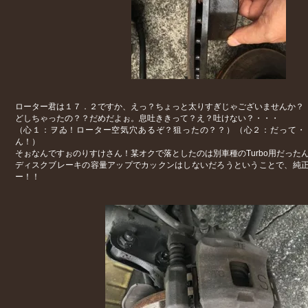
ローター君は１７．２ですか、えっ？ちょっと太りすぎじゃございませんか？
どしちゃったの？？だめだよぉ。息吐ききって？え？吐けない？・・・
（心１：ヲゐ！ローター空気穴あるぞ？狙ったの？？）（心２：だって・
ん！）
そぉなんですぉのりすけさん！某オクで落としたのは別車種のTurbo用だった
ディスクブレーキの容量アップでカックンはしないだろうということで、純
ー！！