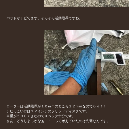
パッドがチビてます。そろそろ活動限界ですね。
ローターは活動限界が１０ｍｍのところ１２ｍｍなのでＯＫ！！
チビっこい方は１２インチのソリッドディスクです。
車重が５９０ｋｇなのでスペック十分です。
さあ、どうしよっかなぁ・・・って考えていたのは先週なんです。