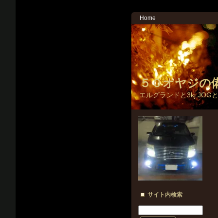
Home
５０オヤジの
エルグランドと3kj JOG
サイト内検索