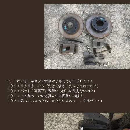
で、これです！某オクで程度がよさそうな一式Ｇｅｔ！
（心１：ヲゐヲゐ、パッドだけでよかったんじゃねーの？）
（心２：パッド？写真下に残量いっぱいの見えないの？）
（心１：上の丸っこいのと真ん中の四角いのは？）
（心２：気づいちゃったらしかたないよねぇ。。やるぜ・・）