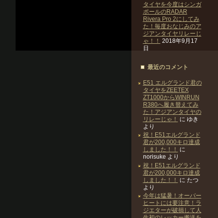
タイヤを今度はシンガ
ポールのRADAR
Rivera Pro 2にしてみ
た！毎度おなじみのア
ジアンタイヤリレーじ
ゃ！！
2018年9月17
日
最近のコメント
E51 エルグランド君の
タイヤをZEETEX
ZT1000からWINRUN
R380へ履き替えてみ
た！アジアンタイヤの
リレーじゃ！
に
ゆき
より
祝！E51エルグランド
君が200,000キロ達成
しました！！
に
norisuke
より
祝！E51エルグランド
君が200,000キロ達成
しました！！
に
たつ
より
今年は猛暑！オーバー
ヒートには要注意！ラ
ジエターが破損して人
生初のレッカー搬送を