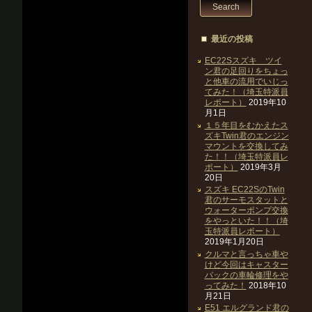
最近の投稿
EC22Sスズキ ツイ
ン君の足回りをちょっ
と他車の流用でいじっ
てみた！（埼玉特派員
レポート）
2019年10
月1日
１５年目をむかえたス
ズキTwin君のエンジン
マウントを交換してみ
た！！（埼玉特派員レ
ポート）
2019年3月
20日
スズキ EC22SのTwin
君のサーモスタットと
ウォーターポンプ交換
をやっといた！！（埼
玉特派員レポート）
2019年1月20日
クルマと言っちゃ車や
けど今回はキャスター
バックの車輪修理をや
ってみた！
2018年10
月21日
E51 エルグランド君の