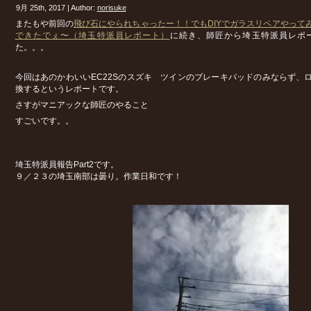
9月 25th, 2017 | Author:
norisuke
またもや前回の
飛び石にやられちゃったー！！でもDIYでガラスリペアやって
できたでぇ〜（埼玉特派員レポート）
に続き、師匠から埼玉特派員レポ
た。。。
今回はあのかわいいEC22Sのスズキ ツインのブレーキパッドのみならず、
換するというレポートです。
さすがマニアックな師匠のやること
すごいです。。
埼玉特派員報告Part2です。
９／２３の埼玉南部は曇り。作業日和です！