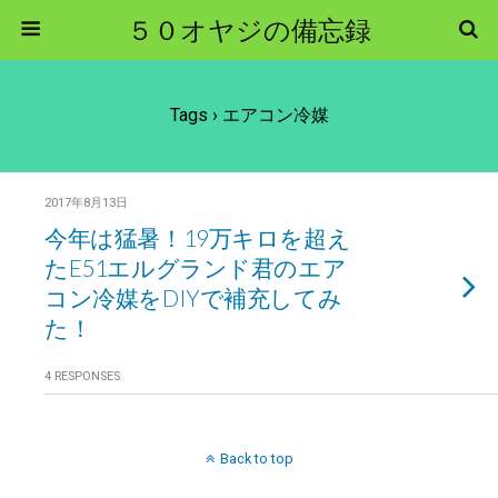
５０オヤジの備忘録
Tags › エアコン冷媒
2017年8月13日
今年は猛暑！19万キロを超え
たE51エルグランド君のエア
コン冷媒をDIYで補充してみ
た！
4 RESPONSES
Back to top