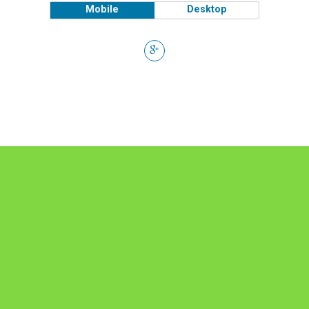
Mobile
Desktop