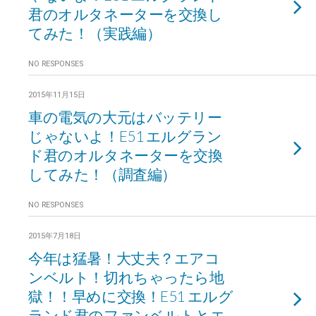
君のオルタネーターを交換し
てみた！（実践編）
NO RESPONSES
2015年11月15日
車の電気の大元はバッテリー
じゃないよ！E51 エルグラン
ド君のオルタネーターを交換
してみた！（調査編）
NO RESPONSES
2015年7月18日
今年は猛暑！大丈夫？エアコ
ンベルト！切れちゃったら地
獄！！早めに交換！E51 エルグ
ランド君のファンベルトとエ